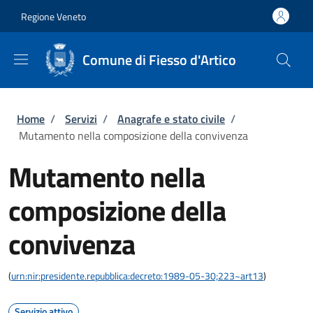
Salta al contenuto principale
Skip to footer content
Regione Veneto
Comune di Fiesso d'Artico
Briciole di pane
Home
/
Servizi
/
Anagrafe e stato civile
/
Mutamento nella composizione della convivenza
Mutamento nella
composizione della
convivenza
(
urn:nir:presidente.repubblica:decreto:1989-05-30;223~art13
)
Servizio attivo