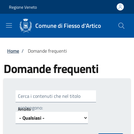
Salta al contenuto principale
Skip to footer content
Regione Veneto
Comune di Fiesso d'Artico
Briciole di pane
Home
/
Domande frequenti
Domande frequenti
Cerca i contenuti che nel titolo
contengono:
Ambito