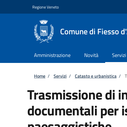
Salta al contenuto principale
Skip to footer content
Regione Veneto
Comune di Fiesso d'
Amministrazione
Novità
Servizi
Briciole di pane
Home
/
Servizi
/
Catasto e urbanistica
/
T
Trasmissione di i
documentali per i
paesaggistiche