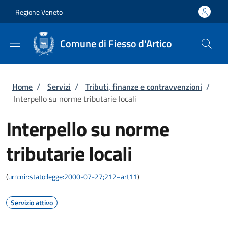
Salta al contenuto principale
Skip to footer content
Regione Veneto
Comune di Fiesso d'Artico
Briciole di pane
Home
/
Servizi
/
Tributi, finanze e contravvenzioni
/
Interpello su norme tributarie locali
Interpello su norme
tributarie locali
(
urn:nir:stato:legge:2000-07-27;212~art11
)
Servizio attivo