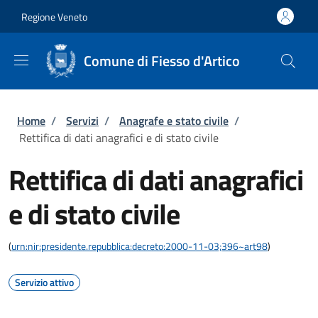
Salta al contenuto principale
Skip to footer content
Regione Veneto
Comune di Fiesso d'Artico
Briciole di pane
Home
/
Servizi
/
Anagrafe e stato civile
/
Rettifica di dati anagrafici e di stato civile
Rettifica di dati anagrafici
e di stato civile
(
urn:nir:presidente.repubblica:decreto:2000-11-03;396~art98
)
Servizio attivo