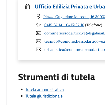
Ufficio Edilizia Privata e Urb
Piazza Guglielmo Marconi, 16 30032
0415137114 - 0415137116
(Telefono)
comunefiessodartico.ve@legalmail.
tecnico@comune.fiessodartico.ve.i
urbanistica@comune.fiessodartico.
Strumenti di tutela
Tutela amministrativa
Tutela giurisdizionale