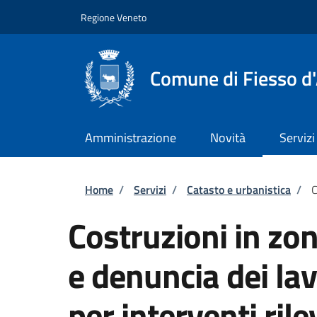
Salta al contenuto principale
Skip to footer content
Regione Veneto
Comune di Fiesso d'
Amministrazione
Novità
Servizi
Briciole di pane
Home
/
Servizi
/
Catasto e urbanistica
/
C
Costruzioni in zo
e denuncia dei lav
per interventi rile