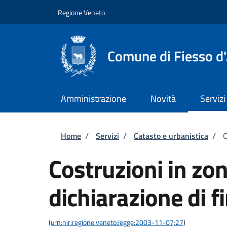
Salta al contenuto principale
Skip to footer content
Regione Veneto
Comune di Fiesso d'
Amministrazione
Novità
Servizi
Briciole di pane
Home
/
Servizi
/
Catasto e urbanistica
/
C
Costruzioni in zo
dichiarazione di fi
(
urn:nir:regione.veneto:legge:2003-11-07;27
)