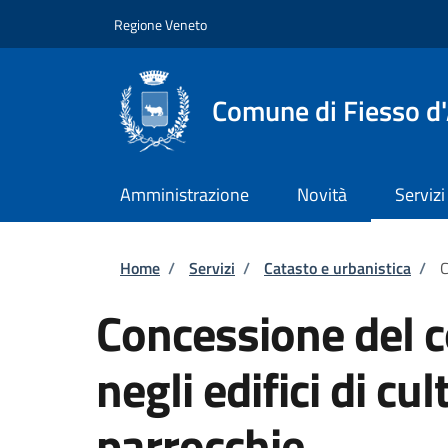
Salta al contenuto principale
Skip to footer content
Regione Veneto
Comune di Fiesso d'
Amministrazione
Novità
Servizi
Briciole di pane
Home
/
Servizi
/
Catasto e urbanistica
/
C
Concessione del c
negli edifici di cu
parrocchie