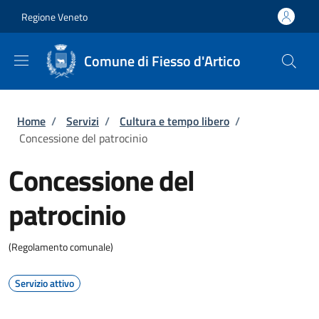
Salta al contenuto principale
Skip to footer content
Regione Veneto
Comune di Fiesso d'Artico
Briciole di pane
Home
/
Servizi
/
Cultura e tempo libero
/
Concessione del patrocinio
Concessione del
patrocinio
(Regolamento comunale)
Servizio attivo