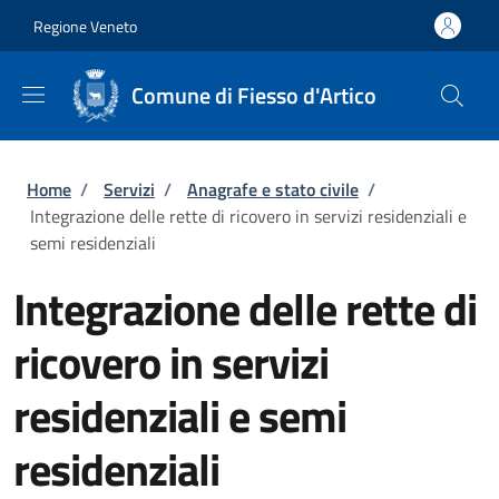
Salta al contenuto principale
Skip to footer content
Regione Veneto
Comune di Fiesso d'Artico
Briciole di pane
Home
/
Servizi
/
Anagrafe e stato civile
/
Integrazione delle rette di ricovero in servizi residenziali e
semi residenziali
Integrazione delle rette di
ricovero in servizi
residenziali e semi
residenziali