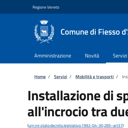
Salta al contenuto principale
Skip to footer content
Regione Veneto
Comune di Fiesso d'
Amministrazione
Novità
Servizi
Briciole di pane
Home
/
Servizi
/
Mobilità e trasporti
/
Ins
Installazione di s
all'incrocio tra d
(
urn:nir:stato:decreto.legislativo:1992-04-30;285~art37
)