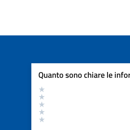
Quanto sono chiare le info
Valutazione
Valuta 5 stelle su 5
Valuta 4 stelle su 5
Valuta 3 stelle su 5
Valuta 2 stelle su 5
Valuta 1 stelle su 5