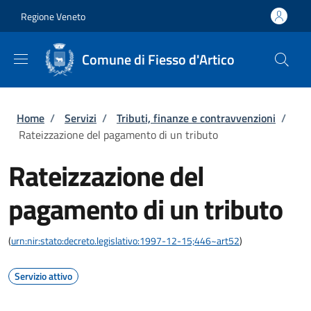
Salta al contenuto principale
Skip to footer content
Regione Veneto
Comune di Fiesso d'Artico
Briciole di pane
Home
/
Servizi
/
Tributi, finanze e contravvenzioni
/
Rateizzazione del pagamento di un tributo
Rateizzazione del
pagamento di un tributo
(
urn:nir:stato:decreto.legislativo:1997-12-15;446~art52
)
Servizio attivo