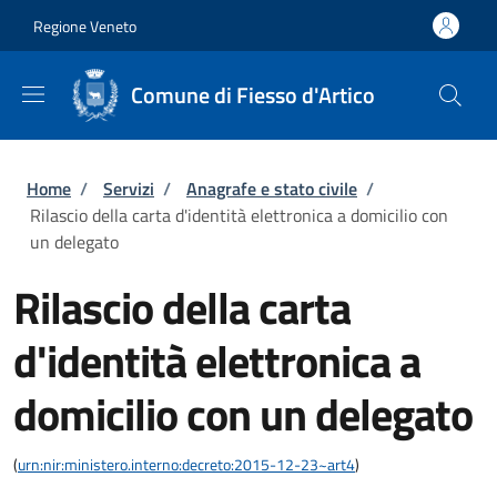
Salta al contenuto principale
Skip to footer content
Regione Veneto
Comune di Fiesso d'Artico
Briciole di pane
Home
/
Servizi
/
Anagrafe e stato civile
/
Rilascio della carta d'identità elettronica a domicilio con
un delegato
Rilascio della carta
d'identità elettronica a
domicilio con un delegato
(
urn:nir:ministero.interno:decreto:2015-12-23~art4
)