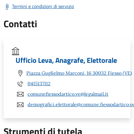
Termini e condizioni di servizio
Contatti
Ufficio Leva, Anagrafe, Elettorale
Piazza Guglielmo Marconi, 16 30032 Fiesso (VE)
0415137112
comunefiessodartico.ve@legalmail.it
demografici.elettorale@comune.fiessodartico.ve
Strumenti di tutela