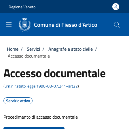
Salta al contenuto principale
Skip to footer content
Regione Veneto
Comune di Fiesso d'Artico
Briciole di pane
Home
/
Servizi
/
Anagrafe e stato civile
/
Accesso documentale
Accesso documentale
(
urn:nir:stato:legge:1990-08-07;241~art22
)
Servizio attivo
Procedimento di accesso documentale