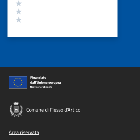
Valuta 3 stelle su 5
Valuta 2 stelle su 5
Valuta 1 stelle su 5
Comune di Fiesso d'Artico
Footer menu
Area riservata