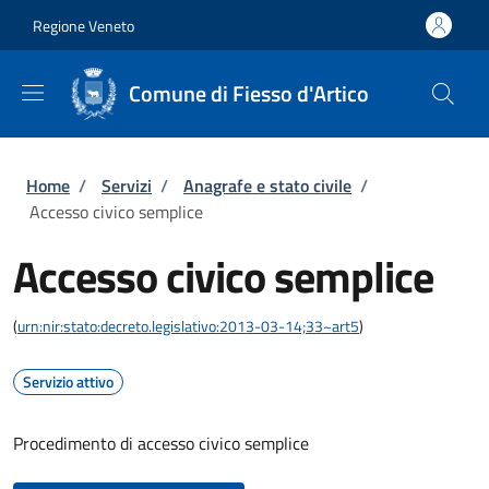
Salta al contenuto principale
Skip to footer content
Regione Veneto
Comune di Fiesso d'Artico
Briciole di pane
Home
/
Servizi
/
Anagrafe e stato civile
/
Accesso civico semplice
Accesso civico semplice
(
urn:nir:stato:decreto.legislativo:2013-03-14;33~art5
)
Servizio attivo
Procedimento di accesso civico semplice