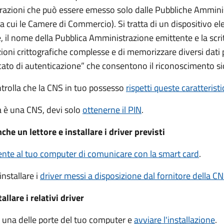
trazioni che può essere emesso solo dalle Pubbliche Ammini
 tra cui le Camere di Commercio).
Si tratta di un dispositivo el
 il nome della Pubblica Amministrazione emittente e la scrit
ioni crittografiche complesse e di memorizzare diversi dati 
cato di autenticazione” che consentono il riconoscimento si
ntrolla che la CNS in tuo possesso
rispetti queste caratterist
ia è una CNS, devi solo
ottenerne il PIN
.
che un lettore e installare i driver previsti
te al tuo computer di comunicare con la smart card
.
installare i
driver
messi a disposizione dal fornitore della C
llare i relativi driver
in una delle porte del tuo computer e
avviare l'installazione
.