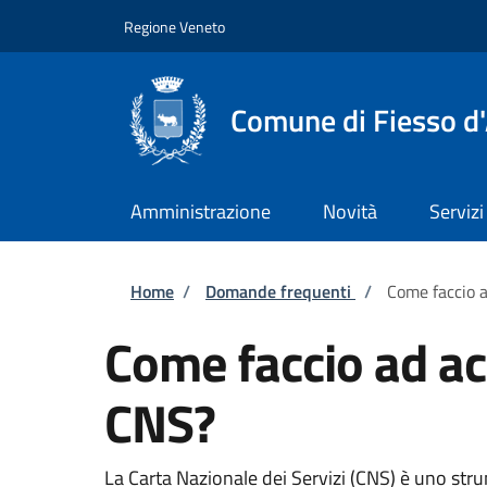
Salta al contenuto principale
Skip to footer content
Regione Veneto
Comune di Fiesso d'
Amministrazione
Novità
Servizi
Briciole di pane
Home
/
Domande frequenti
/
Come faccio a
Come faccio ad acc
CNS?
La Carta Nazionale dei Servizi (CNS) è uno strum