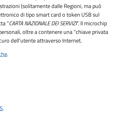
strazioni (solitamente dalle Regioni, ma può
ettronico di tipo
smart card
o t
oken USB
sul
ta “
CARTA NAZIONALE DEI SERVIZI
”.
Il microchip
personali, oltre a contenere una “chiave privata
curo dell'utente attraverso Internet.
iche
.
NS
.