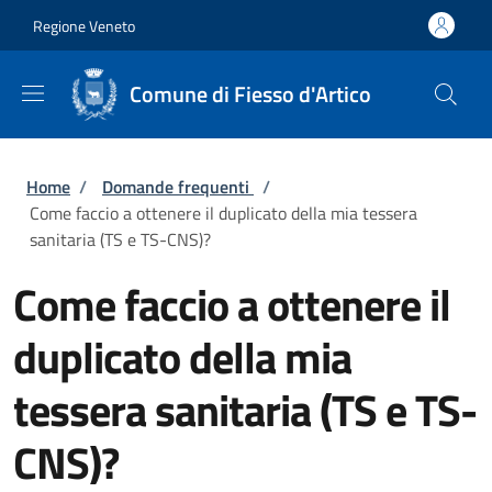
Salta al contenuto principale
Skip to footer content
Regione Veneto
Comune di Fiesso d'Artico
Briciole di pane
Home
/
Domande frequenti
/
Come faccio a ottenere il duplicato della mia tessera
sanitaria (TS e TS-CNS)?
Come faccio a ottenere il
duplicato della mia
tessera sanitaria (TS e TS-
CNS)?