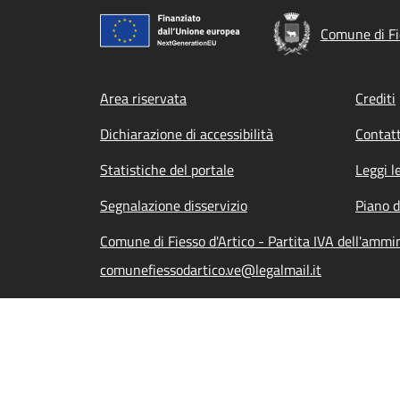
Comune di Fi
Footer menu
Area riservata
Crediti
Dichiarazione di accessibilità
Contatt
Statistiche del portale
Leggi l
Segnalazione disservizio
Piano d
Comune di Fiesso d'Artico - Partita IVA dell'amm
comunefiessodartico.ve@legalmail.it