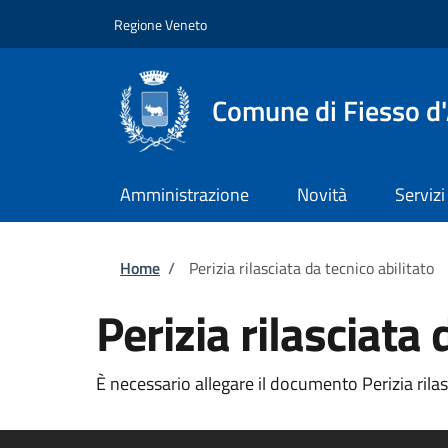
Salta al contenuto principale
Skip to footer content
Regione Veneto
Comune di Fiesso d'
Amministrazione
Novità
Servizi
Briciole di pane
Home
/
Perizia rilasciata da tecnico abilitato
Perizia rilasciata 
È necessario allegare il documento Perizia rilasc