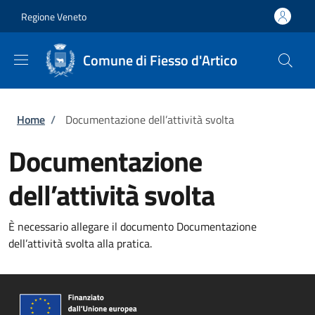
Salta al contenuto principale
Skip to footer content
Regione Veneto
Comune di Fiesso d'Artico
Briciole di pane
Home
/
Documentazione dell’attività svolta
Documentazione
dell’attività svolta
È necessario allegare il documento Documentazione
dell’attività svolta alla pratica.