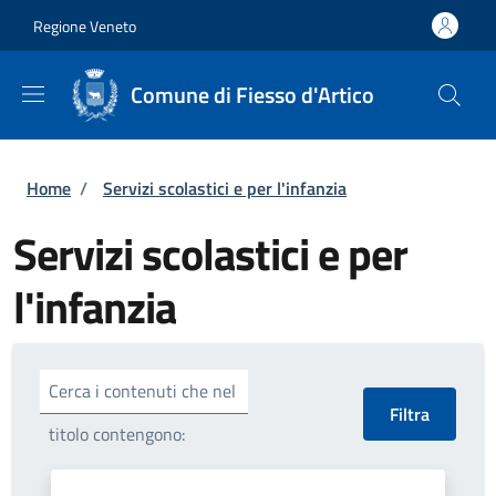
Salta al contenuto principale
Skip to footer content
Regione Veneto
Comune di Fiesso d'Artico
Briciole di pane
Home
/
Servizi scolastici e per l'infanzia
Servizi scolastici e per
l'infanzia
Cerca i contenuti che nel
titolo contengono: