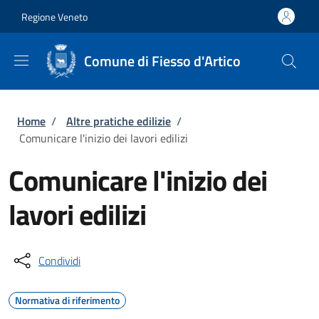
Salta al contenuto principale
Skip to footer content
Regione Veneto
Comune di Fiesso d'Artico
Briciole di pane
Home
/
Altre pratiche edilizie
/
Comunicare l'inizio dei lavori edilizi
Comunicare l'inizio dei
lavori edilizi
Condividi
Normativa di riferimento