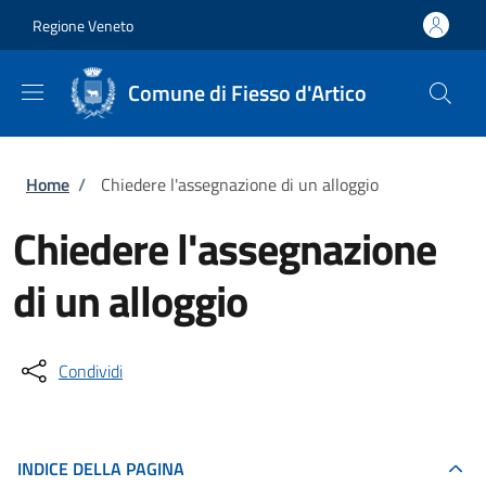
Salta al contenuto principale
Skip to footer content
Regione Veneto
Comune di Fiesso d'Artico
Briciole di pane
Home
/
Chiedere l'assegnazione di un alloggio
Chiedere l'assegnazione
di un alloggio
Condividi
INDICE DELLA PAGINA