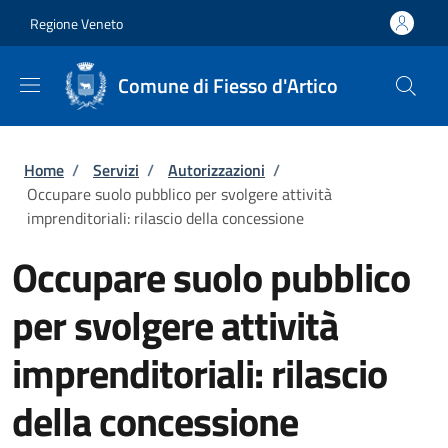
Salta al contenuto principale
Skip to footer content
Regione Veneto
Comune di Fiesso d'Artico
Briciole di pane
Home
/
Servizi
/
Autorizzazioni
/
Occupare suolo pubblico per svolgere attività
imprenditoriali: rilascio della concessione
Occupare suolo pubblico
per svolgere attività
imprenditoriali: rilascio
della concessione